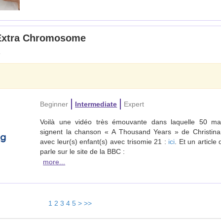
 Extra Chromosome
8
Beginner
Intermediate
Expert
Voilà une vidéo très émouvante dans laquelle 50 m
signent la chanson « A Thousand Years » de Christina
avec leur(s) enfant(s) avec trisomie 21 :
ici
. Et un article 
parle sur le site de la BBC :
more...
1
2
3
4
5
>
>>