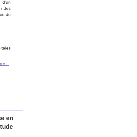
n d'un
on des
ois de
tales
re...
se en
étude