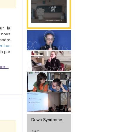
ur la
 nous
andre
n-Luc
Parole
la par
re...
Gestualité
Interaction
Diffusion
Down Syndrome
AAC -