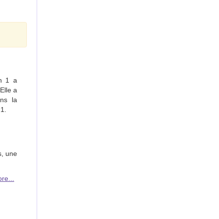
n 1 a
Elle a
ns la
1.
s, une
re...