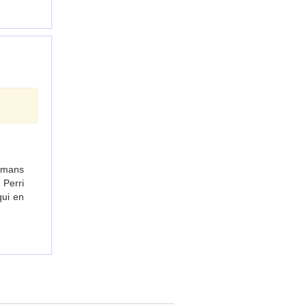
amans
 Perri
qui en