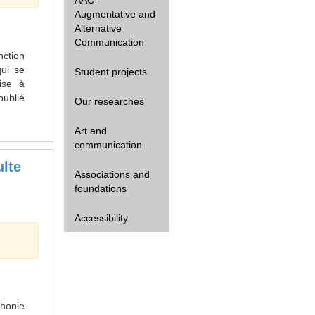
Augmentative and
Alternative
Communication
nction
ui se
Student projects
ise à
publié
Our researches
Art and
communication
ulte
Associations and
foundations
Accessibility
honie