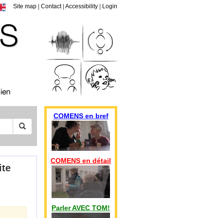
Site map
|
Contact
|
Accessibility
|
Login
COMENS en bref
COMENS en détail
ite
Parler AVEC TOM!