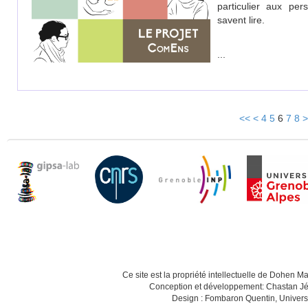
particulier aux per
savent lire.
**************************
...
<<
<
4
5
6
7
8
>
Ce site est la propriété intellectuelle de Dohen M
Conception et développement: Chastan Jé
Design : Fombaron Quentin, Univers