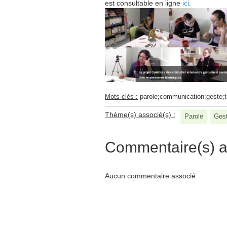
est consultable en ligne
ici
.
Mots-clés :
parole;communication;geste;t
Thème(s) associé(s) :
Parole
Gest
Commentaire(s) a
Aucun commentaire associé