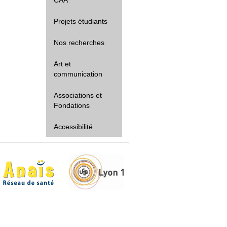
Projets étudiants
Nos recherches
Art et
communication
Associations et
Fondations
Accessibilité