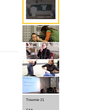
Parole
Gestualité
Interaction
Diffusion
Trisomie 21
CAA