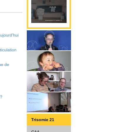
ujourd'hui
Parole
iculation
ue de
Gestualité
Interaction
 ?
Diffusion
Trisomie 21
CAA