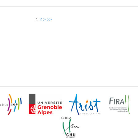
1
2
>
>>