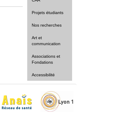
Projets étudiants
Nos recherches
Art et
communication
Associations et
Fondations
Accessibilité