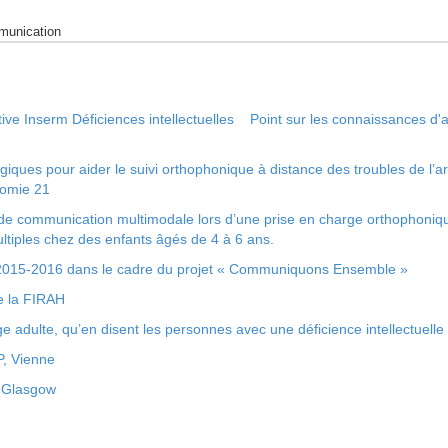
munication
tive Inserm Déficiences intellectuelles Point sur les connaissances d'a
ques pour aider le suivi orthophonique à distance des troubles de l’art
somie 21
 de communication multimodale lors d’une prise en charge orthophoniq
ltiples chez des enfants âgés de 4 à 6 ans.
n 2015-2016 dans le cadre du projet « Communiquons Ensemble »
de la FIRAH
 adulte, qu’en disent les personnes avec une déficience intellectuelle
P, Vienne
, Glasgow