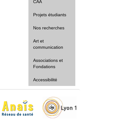
CAA
Projets étudiants
Nos recherches
Art et
communication
Associations et
Fondations
Accessibilité