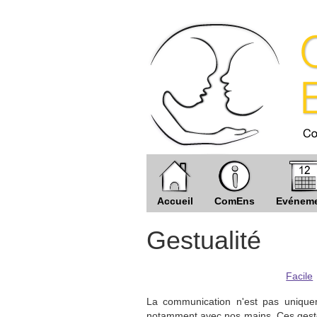
Accueil
ComEns
Evénem
Gestualité
Facile
La communication n'est pas unique
notamment avec nos mains. Ces geste