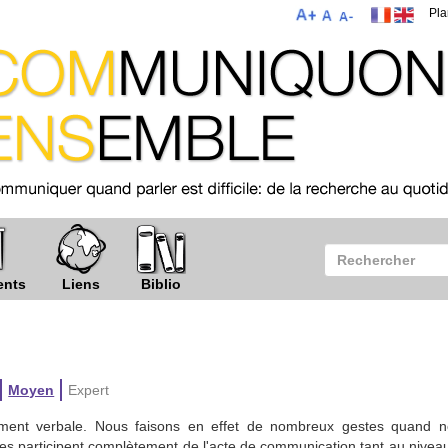
Pla
ents
Liens
Biblio
Moyen
Expert
ment verbale. Nous faisons en effet de nombreux gestes quand n
s participent complètement de l'acte de communication tant au nivea