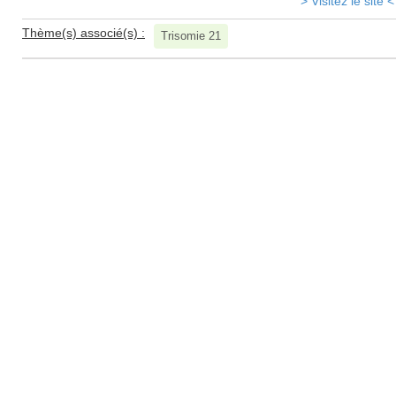
> Visitez le site <
Thème(s) associé(s) :
Trisomie 21