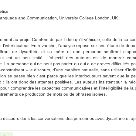
etics
anguage and Communication, University College London, UK
ivement au projet ComEns de par l'idée qu'il véhicule, celle de la co-co
e l'interlocuteur. En revanche, l'analyse repose sur une étude de deux
ffrant de dysarthrie et sa mère et une personne souffrant d'apha
i est un peu limité. L'objectif des auteurs est de montrer com
le. La personne qui ne peut pas parler ou qui a de graves difficultés po
o-construisent » le discours, d'une manière naturelle, sans utiliser d'ind
ction se passe bien c'est parce que les interlocuteurs savent que la p
: ils ont donc des attentes positives. Les auteurs insistent sur la néc
n pour comprendre les capacités communicatives et l'intelligibilité de l
istrements de production de mots ou de phrases isolées.
 du discours dans les conversations des personnes avec dysarthrie et a