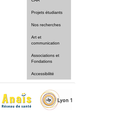
Projets étudiants
Nos recherches
Art et
communication
Associations et
Fondations
Accessibilité