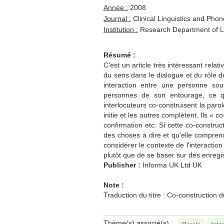
Année :
2008
Journal :
Clinical Linguistics and Phon
Institution :
Research Department of L
Résumé :
C'est un article très intéressant relat
du sens dans le dialogue et du rôle d
interaction entre une personne sou
personnes de son entourage, ce qu
interlocuteurs co-construisent la paro
initie et les autres complètent. Ils « c
confirmation etc. Si cette co-constru
des choses à dire et qu'elle comprend 
considérer le contexte de l'interactio
plutôt que de se baser sur des enreg
Publisher :
Informa UK Ltd UK
Note :
Traduction du titre : Co-construction
Thème(s) associé(s) :