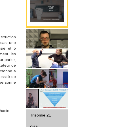
nstruction
 cas, une
Parole
sie et 5
ment les
ur parler,
icateur de
Gestualité
ersonne a
essité de
a personne
Interaction
Diffusion
phasie
Trisomie 21
CAA