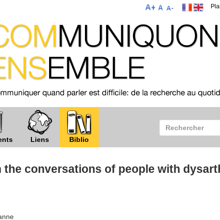
Pla
ents
Liens
Biblio
n the conversations of people with dysart
anne