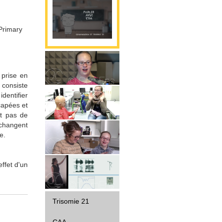
Primary
 prise en
Parole
 consiste
dentifier
capées et
Gestualité
nt pas de
 changent
e.
Interaction
ffet d'un
Diffusion
Trisomie 21
CAA