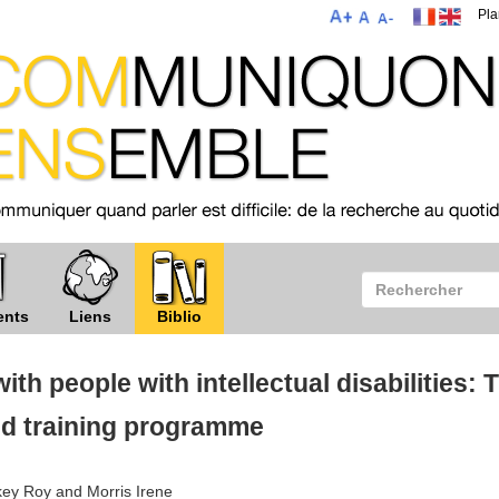
Pla
ents
Liens
Biblio
th people with intellectual disabilities: 
ed training programme
ey Roy and Morris Irene