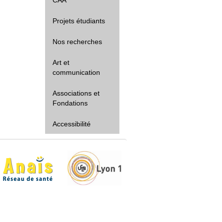
Projets étudiants
Nos recherches
Art et
communication
Associations et
Fondations
Accessibilité